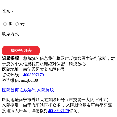
性别：
男
女
联系方式：
温馨提醒：
您所填的信息我们将及时反馈给医生进行诊断，对
于您的个人信息我们承诺绝对保密！请您放心
医院地址：南宁秀厢大道东段10号
咨询热线：
4008797179
咨询微信:
nnxjbdf88
医院首页
|
在线咨询
|
来院路线
医院地址南宁市秀厢大道东段10号（市交警一大队正对面）
来院指引：由于汽车站医托众多 ，来院就诊朋友可乘坐医院
接送病人班车，详情拨打
4008797179
咨询。