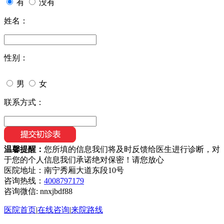
有
没有
姓名：
性别：
男
女
联系方式：
温馨提醒：
您所填的信息我们将及时反馈给医生进行诊断，对
于您的个人信息我们承诺绝对保密！请您放心
医院地址：南宁秀厢大道东段10号
咨询热线：
4008797179
咨询微信:
nnxjbdf88
医院首页
|
在线咨询
|
来院路线