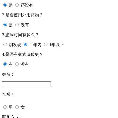
是
还没有
2.是否使用外用药物？
是
没有
3.患病时间有多久？
刚发现
半年内
1年以上
4.是否有家族遗传史？
有
没有
姓名：
性别：
男
女
联系方式：