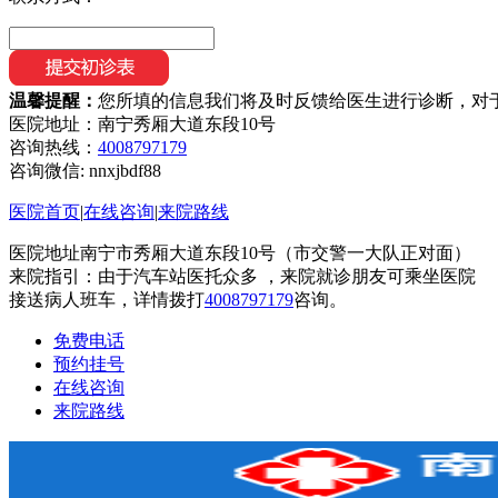
温馨提醒：
您所填的信息我们将及时反馈给医生进行诊断，对
医院地址：南宁秀厢大道东段10号
咨询热线：
4008797179
咨询微信:
nnxjbdf88
医院首页
|
在线咨询
|
来院路线
医院地址南宁市秀厢大道东段10号（市交警一大队正对面）
来院指引：由于汽车站医托众多 ，来院就诊朋友可乘坐医院
接送病人班车，详情拨打
4008797179
咨询。
免费电话
预约挂号
在线咨询
来院路线