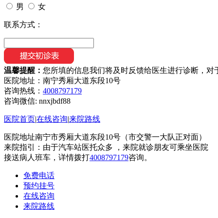
男
女
联系方式：
温馨提醒：
您所填的信息我们将及时反馈给医生进行诊断，对
医院地址：南宁秀厢大道东段10号
咨询热线：
4008797179
咨询微信:
nnxjbdf88
医院首页
|
在线咨询
|
来院路线
医院地址南宁市秀厢大道东段10号（市交警一大队正对面）
来院指引：由于汽车站医托众多 ，来院就诊朋友可乘坐医院
接送病人班车，详情拨打
4008797179
咨询。
免费电话
预约挂号
在线咨询
来院路线