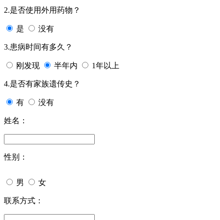
2.是否使用外用药物？
是
没有
3.患病时间有多久？
刚发现
半年内
1年以上
4.是否有家族遗传史？
有
没有
姓名：
性别：
男
女
联系方式：