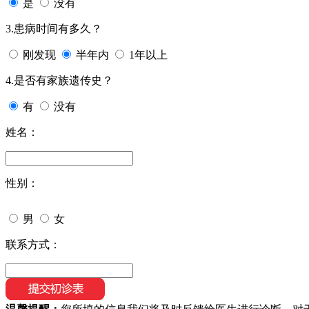
是
没有
3.患病时间有多久？
刚发现
半年内
1年以上
4.是否有家族遗传史？
有
没有
姓名：
性别：
男
女
联系方式：