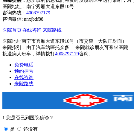
温馨提醒：
您所填的信息我们将及时反馈给医生进行诊断，对
医院地址：南宁秀厢大道东段10号
咨询热线：
4008797179
咨询微信:
nnxjbdf88
医院首页
|
在线咨询
|
来院路线
医院地址南宁市秀厢大道东段10号（市交警一大队正对面）
来院指引：由于汽车站医托众多 ，来院就诊朋友可乘坐医院
接送病人班车，详情拨打
4008797179
咨询。
免费电话
预约挂号
在线咨询
来院路线
1.您是否已到医院确诊？
是
还没有