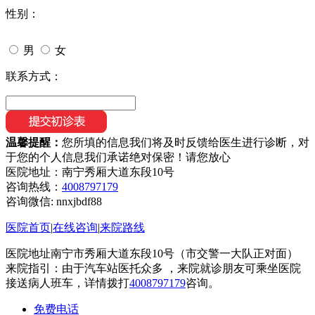
性别：
男
女
联系方式：
温馨提醒：
您所填的信息我们将及时反馈给医生进行诊断，对
于您的个人信息我们承诺绝对保密！请您放心
医院地址：南宁秀厢大道东段10号
咨询热线：
4008797179
咨询微信:
nnxjbdf88
医院首页
|
在线咨询
|
来院路线
医院地址南宁市秀厢大道东段10号（市交警一大队正对面）
来院指引：由于汽车站医托众多 ，来院就诊朋友可乘坐医院
接送病人班车，详情拨打
4008797179
咨询。
免费电话