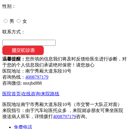
性别：
男
女
联系方式：
温馨提醒：
您所填的信息我们将及时反馈给医生进行诊断，对
于您的个人信息我们承诺绝对保密！请您放心
医院地址：南宁秀厢大道东段10号
咨询热线：
4008797179
咨询微信:
nnxjbdf88
医院首页
|
在线咨询
|
来院路线
医院地址南宁市秀厢大道东段10号（市交警一大队正对面）
来院指引：由于汽车站医托众多 ，来院就诊朋友可乘坐医院
接送病人班车，详情拨打
4008797179
咨询。
免费电话