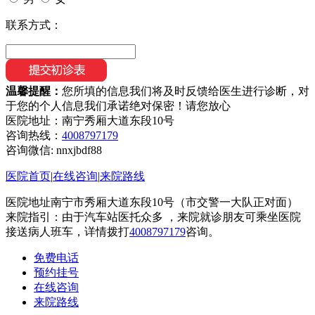
联系方式：
温馨提醒：
您所填的信息我们将及时反馈给医生进行诊断，对
于您的个人信息我们承诺绝对保密！请您放心
医院地址：南宁秀厢大道东段10号
咨询热线：
4008797179
咨询微信:
nnxjbdf88
医院首页
|
在线咨询
|
来院路线
医院地址南宁市秀厢大道东段10号（市交警一大队正对面）
来院指引：由于汽车站医托众多 ，来院就诊朋友可乘坐医院
接送病人班车，详情拨打
4008797179
咨询。
免费电话
预约挂号
在线咨询
来院路线