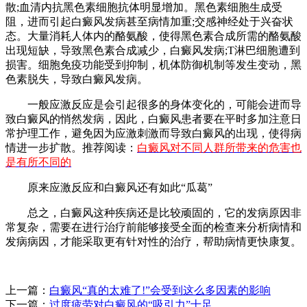
散;血清内抗黑色素细胞抗体明显增加。黑色素细胞生成受
阻，进而引起白癜风发病甚至病情加重;交感神经处于兴奋状
态。大量消耗人体内的酪氨酸，使得黑色素合成所需的酪氨酸
出现短缺，导致黑色素合成减少，白癜风发病;T淋巴细胞遭到
损害。细胞免疫功能受到抑制，机体防御机制等发生变动，黑
色素脱失，导致白癜风发病。
一般应激反应是会引起很多的身体变化的，可能会进而导
致白癜风的悄然发病，因此，白癜风患者要在平时多加注意日
常护理工作，避免因为应激刺激而导致白癜风的出现，使得病
情进一步扩散。推荐阅读：
白癜风对不同人群所带来的危害也
是有所不同的
原来应激反应和白癜风还有如此“瓜葛”
总之，白癜风这种疾病还是比较顽固的，它的发病原因非
常复杂，需要在进行治疗前能够接受全面的检查来分析病情和
发病病因，才能采取更有针对性的治疗，帮助病情更快康复。
上一篇：
白癜风“真的太难了!”会受到这么多因素的影响
下一篇：
过度疲劳对白癜风的“吸引力”十足