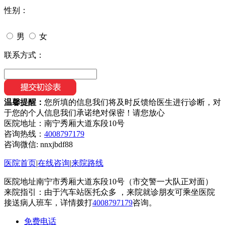
性别：
男
女
联系方式：
温馨提醒：
您所填的信息我们将及时反馈给医生进行诊断，对
于您的个人信息我们承诺绝对保密！请您放心
医院地址：南宁秀厢大道东段10号
咨询热线：
4008797179
咨询微信:
nnxjbdf88
医院首页
|
在线咨询
|
来院路线
医院地址南宁市秀厢大道东段10号（市交警一大队正对面）
来院指引：由于汽车站医托众多 ，来院就诊朋友可乘坐医院
接送病人班车，详情拨打
4008797179
咨询。
免费电话