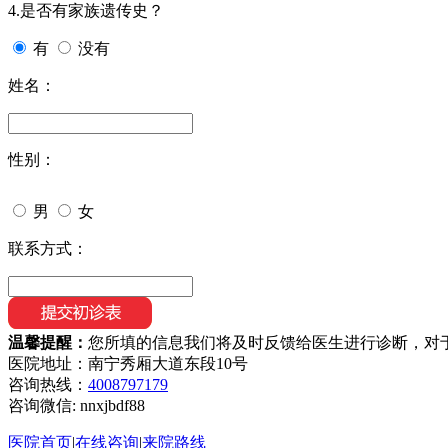
4.是否有家族遗传史？
有
没有
姓名：
性别：
男
女
联系方式：
温馨提醒：
您所填的信息我们将及时反馈给医生进行诊断，对
医院地址：南宁秀厢大道东段10号
咨询热线：
4008797179
咨询微信:
nnxjbdf88
医院首页
|
在线咨询
|
来院路线