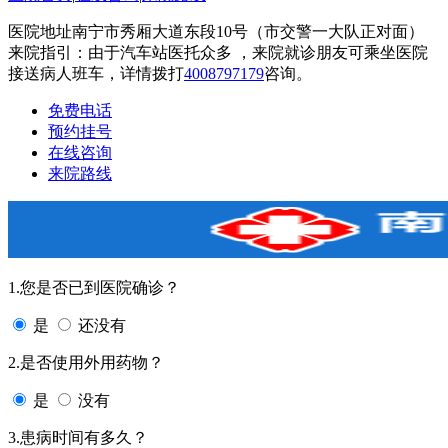
医院地址南宁市秀厢大道东段10号（市交警一大队正对面）
来院指引：由于汽车站医托众多 ，来院就诊朋友可乘坐医院
接送病人班车，详情拨打
4008797179
咨询。
免费电话
预约挂号
在线咨询
来院路线
1.您是否已到医院确诊？
是
还没有
2.是否使用外用药物？
是
没有
3.患病时间有多久？