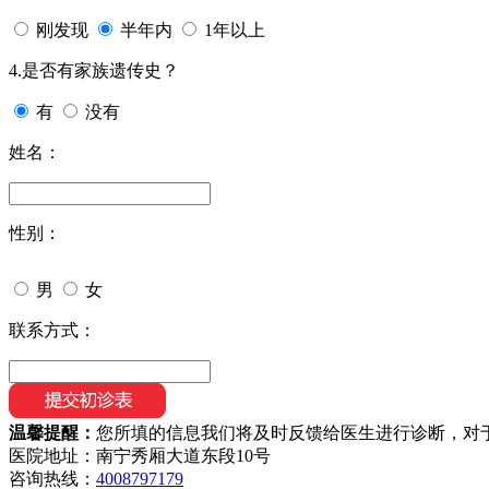
刚发现
半年内
1年以上
4.是否有家族遗传史？
有
没有
姓名：
性别：
男
女
联系方式：
温馨提醒：
您所填的信息我们将及时反馈给医生进行诊断，对
医院地址：南宁秀厢大道东段10号
咨询热线：
4008797179