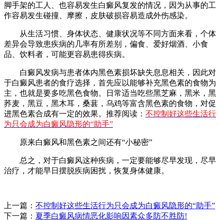
脚手架的工人、也容易发生白癜风复发的情况，因为从事的工
作容易发生碰撞、摩擦，皮肤破损容易造成外伤感染。
从生活习惯、身体状态、健康状况等不同方面来看，个体
差异会导致患疾病的几率有所差别，偏食、爱好烟酒、小食
品、饮料者，可能更容易患得疾病。
白癜风发病与患者体内黑色素损坏缺失息息相关，因此对
于白癜风患者的食疗选择，首先应以能够补充黑色素的食物为
主，也就是要多吃黑色食物。日常适当吃些黑芝麻，黑米，黑
荞麦，黑豆，黑木耳，桑葚，乌鸡等富含黑色素的食物，对促
进黑色素合成有一定的效果。推荐阅读：
不控制好这些生活行
为只会成为白癜风隐形的“助手”
原来白癜风和黑色素之间还有“小秘密”
总之，对于白癜风这种疾病，一定要能够尽早发现，尽早
治疗，才能早日摆脱疾病困扰，恢复身体健康。
上一篇：
不控制好这些生活行为只会成为白癜风隐形的“助手”
下一篇：
夏季白癜风病情恶化影响因素众多防不胜防!