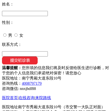
姓名：
性别：
男
女
联系方式：
温馨提醒：
您所填的信息我们将及时反馈给医生进行诊断，对
于您的个人信息我们承诺绝对保密！请您放心
医院地址：南宁秀厢大道东段10号
咨询热线：
4008797179
咨询微信:
nnxjbdf88
医院首页
|
在线咨询
|
来院路线
医院地址南宁市秀厢大道东段10号（市交警一大队正对面）