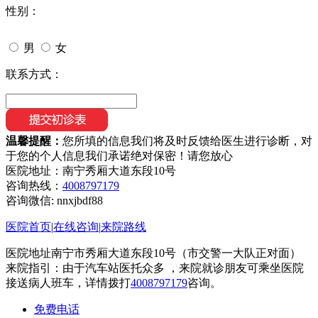
性别：
男
女
联系方式：
温馨提醒：
您所填的信息我们将及时反馈给医生进行诊断，对
于您的个人信息我们承诺绝对保密！请您放心
医院地址：南宁秀厢大道东段10号
咨询热线：
4008797179
咨询微信:
nnxjbdf88
医院首页
|
在线咨询
|
来院路线
医院地址南宁市秀厢大道东段10号（市交警一大队正对面）
来院指引：由于汽车站医托众多 ，来院就诊朋友可乘坐医院
接送病人班车，详情拨打
4008797179
咨询。
免费电话