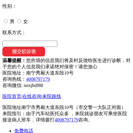
性别：
男
女
联系方式：
温馨提醒：
您所填的信息我们将及时反馈给医生进行诊断，对
于您的个人信息我们承诺绝对保密！请您放心
医院地址：南宁秀厢大道东段10号
咨询热线：
4008797179
咨询微信:
nnxjbdf88
医院首页
|
在线咨询
|
来院路线
医院地址南宁市秀厢大道东段10号（市交警一大队正对面）
来院指引：由于汽车站医托众多 ，来院就诊朋友可乘坐医院
接送病人班车，详情拨打
4008797179
咨询。
免费电话