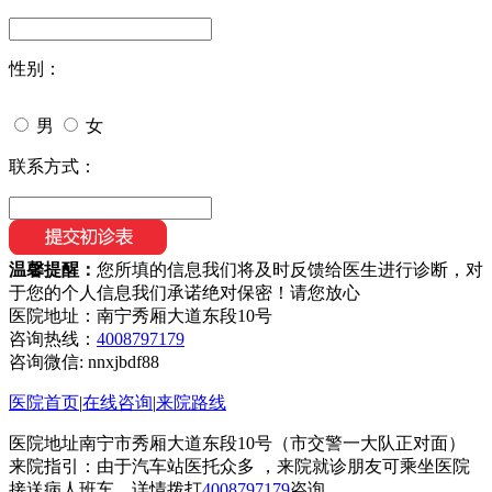
性别：
男
女
联系方式：
温馨提醒：
您所填的信息我们将及时反馈给医生进行诊断，对
于您的个人信息我们承诺绝对保密！请您放心
医院地址：南宁秀厢大道东段10号
咨询热线：
4008797179
咨询微信:
nnxjbdf88
医院首页
|
在线咨询
|
来院路线
医院地址南宁市秀厢大道东段10号（市交警一大队正对面）
来院指引：由于汽车站医托众多 ，来院就诊朋友可乘坐医院
接送病人班车，详情拨打
4008797179
咨询。