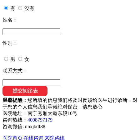
有
没有
姓名：
性别：
男
女
联系方式：
温馨提醒：
您所填的信息我们将及时反馈给医生进行诊断，对
于您的个人信息我们承诺绝对保密！请您放心
医院地址：南宁秀厢大道东段10号
咨询热线：
4008797179
咨询微信:
nnxjbdf88
医院首页
|
在线咨询
|
来院路线