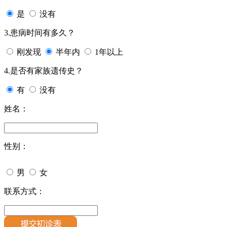
是
没有
3.患病时间有多久？
刚发现
半年内
1年以上
4.是否有家族遗传史？
有
没有
姓名：
性别：
男
女
联系方式：