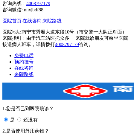
咨询热线：
4008797179
咨询微信:
nnxjbdf88
医院首页
|
在线咨询
|
来院路线
医院地址南宁市秀厢大道东段10号（市交警一大队正对面）
来院指引：由于汽车站医托众多 ，来院就诊朋友可乘坐医院
接送病人班车，详情拨打
4008797179
咨询。
免费电话
预约挂号
在线咨询
来院路线
1.您是否已到医院确诊？
是
还没有
2.是否使用外用药物？