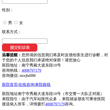
性别：
男
女
联系方式：
温馨提醒：
您所填的信息我们将及时反馈给医生进行诊断，对
于您的个人信息我们承诺绝对保密！请您放心
医院地址：南宁秀厢大道东段10号
咨询热线：
4008797179
咨询微信:
nnxjbdf88
医院首页
|
在线咨询
|
来院路线
医院地址南宁市秀厢大道东段10号（市交警一大队正对面）
来院指引：由于汽车站医托众多 ，来院就诊朋友可乘坐医院
接送病人班车，详情拨打
4008797179
咨询。