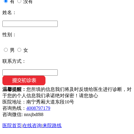
有
没有
姓名：
性别：
男
女
联系方式：
温馨提醒：
您所填的信息我们将及时反馈给医生进行诊断，对
于您的个人信息我们承诺绝对保密！请您放心
医院地址：南宁秀厢大道东段10号
咨询热线：
4008797179
咨询微信:
nnxjbdf88
医院首页
|
在线咨询
|
来院路线