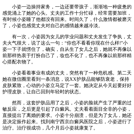
小姿一边操持家务，一边还要带孩子，渐渐地一种疲惫的
感觉涌上了她的心头。丈夫的工作十分忙碌，经常需要加班，
有时候小姿睡了他都没有回来。时间久了，什么激情都被磨灭
了，小姿也感觉丈夫对自己的感情越来越冷淡。
有一次，小姿因为女儿的学业问题和丈夫发生了争执，丈
夫火气很大，说了这么一句：“你也不看看你现在什么样!”小
姿一下子就愣住了，确实，自从生了女儿之后，她就不再像以
前那样热衷于打扮自己了，妆也不化了，也不再像以前那样精
心搭配衣物了。
小姿看着事业有成的丈夫，突然有了一种危机感。第二天
她在微信圈里看到一条消息，说XX护肤品能够防衰老，保持
皮肤紧致，心动的小姿立马定了一套。她决定从今天起要好好
护理皮肤，让自己回到年轻时的状态。
然而，这套护肤品用了之后，小姿的脸就产生了严重的过
敏反应，之后更是引起了白癜风。丈夫看着面目全非的小姿，
直接提出了离婚的要求。小姿十分崩溃，但是为了女儿，她还
是决定振作起来。找到南宁西京白癜风医院之后，小姿进行了
治疗。治疗很成功，几个月后小姿就康复了。