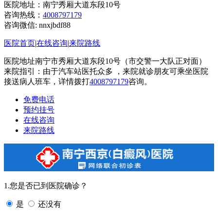
医院地址：南宁秀厢大道东段10号
咨询热线：
4008797179
咨询微信:
nnxjbdf88
医院首页
|
在线咨询
|
来院路线
医院地址南宁市秀厢大道东段10号（市交警一大队正对面）
来院指引：由于汽车站医托众多 ，来院就诊朋友可乘坐医院
接送病人班车，详情拨打
4008797179
咨询。
免费电话
预约挂号
在线咨询
来院路线
1.您是否已到医院确诊？
是
还没有