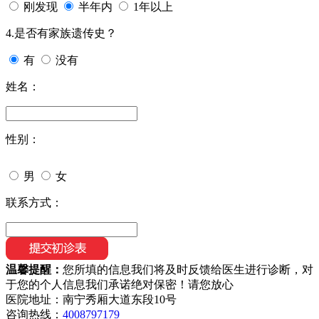
刚发现
半年内
1年以上
4.是否有家族遗传史？
有
没有
姓名：
性别：
男
女
联系方式：
温馨提醒：
您所填的信息我们将及时反馈给医生进行诊断，对
于您的个人信息我们承诺绝对保密！请您放心
医院地址：南宁秀厢大道东段10号
咨询热线：
4008797179