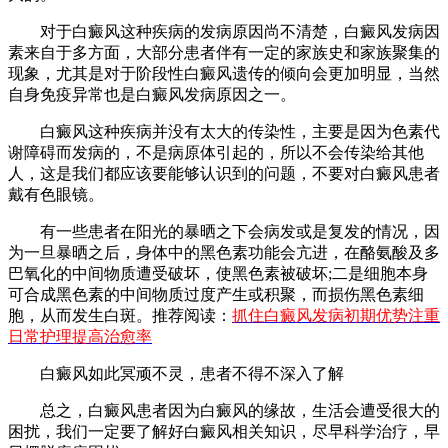
对于白癜风这种疾病的发病原因尚不清楚，白癜风发病因
素来自于多方面，大部分患者伴有一定的家族史和家族聚集的
现象，尤其是对于阶段性白癜风遗传的倾向会更加明显，当然
自身免疫异常也是白癜风发病原因之一。
白癜风这种疾病并没有太大的传染性，主要是因为色素代
谢障碍而发病的，不是病原体引起的，所以不会传染给其他
人，这是我们都应该要能够认识到的问题，不要对白癜风患者
戴有色眼镜。
有一些患者在阳光的暴晒之下会病发或是复发的情况，因
为一旦暴晒之后，身体中的黑色素功能会亢进，在酪氨酸及多
巴氧化的中间物质遭受破坏，使黑色素被破坏;二是细胞本身
可合成黑色素的中间物质过度产生或积聚，而损伤黑色素细
胞，从而发生白斑。推荐阅读：
抓住白癜风发病初期优势注重
日常护理提高治愈率
白癜风如此冥顽不灵，患者不得不深入了解
总之，白癜风患者因为白癜风的缘故，生活会遭受很大的
困扰，我们一定要了解好白癜风相关知识，尽早科学治疗，早