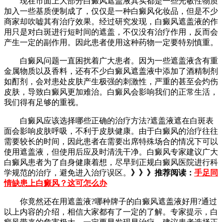
现在市面上大部分白癜风遮盖液其实都是一些光敏性物质
加入一些基质便制成了，仅仅是一种白癜风化妆品，但是不少
商家却吹嘘其有治疗效果。经过研究发现，白癜风遮盖液的作
用只是对白斑进行短时间的遮盖，不仅没有治疗作用，反而会
产生一定的副作用。因此患者使用这种药物一定要特别慎重。
白癜风问题一直困扰着广大患者。因为一些遮盖液含有重
金属物质以及香料，还有不少白癜风遮盖液中添加了酒精制剂
如酊剂，会对患处皮肤产生极强的刺激性，严重的甚至会灼伤
皮肤，导致白癜风更加难治。白癜风会影响我们的正常生活，
我们得有足够的重视。
白癜风应该选择哪些正确的治疗方法?遮盖液遮在白斑表
面会影响皮肤呼吸，不利于皮肤健康。由于白癜风的治疗往往
需要较长的时间，因此患者在需要出席特殊场合的情况下可以
使用遮盖液，但使用后应及时清洗干净。白癜风专家建议广大
白癜风患者为了自身健康着想，尽早到正规白癜风医院进行科
学规范的治疗，避免进入治疗误区。
》》》推荐阅读：
手足同
情缺患上白癜风？这可怎么办
你竟然还在用遮盖液?哪种牌子的白癜风遮盖液好用?通过
以上内容的介绍，相信大家都有了一定的了解。专家提示，白