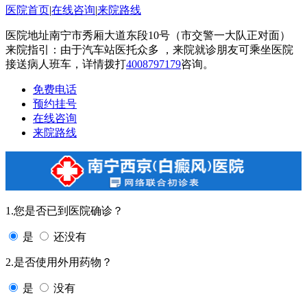
医院首页
|
在线咨询
|
来院路线
医院地址南宁市秀厢大道东段10号（市交警一大队正对面）
来院指引：由于汽车站医托众多 ，来院就诊朋友可乘坐医院
接送病人班车，详情拨打
4008797179
咨询。
免费电话
预约挂号
在线咨询
来院路线
1.您是否已到医院确诊？
是
还没有
2.是否使用外用药物？
是
没有