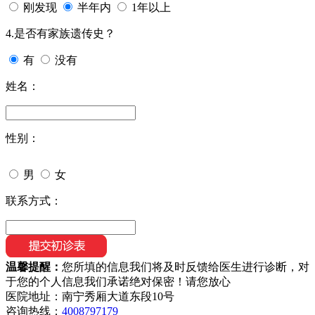
刚发现
半年内
1年以上
4.是否有家族遗传史？
有
没有
姓名：
性别：
男
女
联系方式：
温馨提醒：
您所填的信息我们将及时反馈给医生进行诊断，对
于您的个人信息我们承诺绝对保密！请您放心
医院地址：南宁秀厢大道东段10号
咨询热线：
4008797179