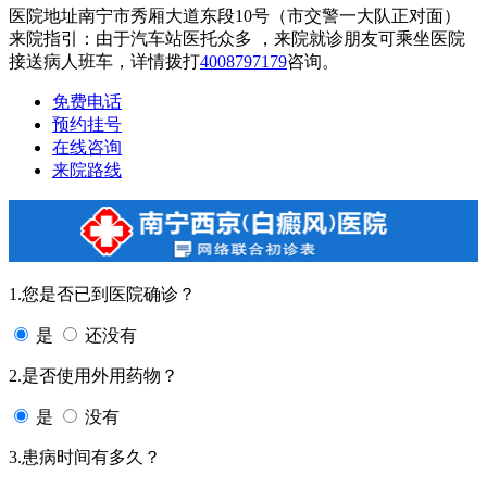
医院地址南宁市秀厢大道东段10号（市交警一大队正对面）
来院指引：由于汽车站医托众多 ，来院就诊朋友可乘坐医院
接送病人班车，详情拨打
4008797179
咨询。
免费电话
预约挂号
在线咨询
来院路线
1.您是否已到医院确诊？
是
还没有
2.是否使用外用药物？
是
没有
3.患病时间有多久？