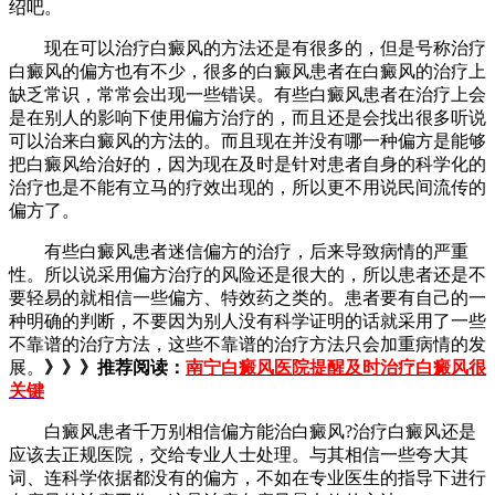
绍吧。
现在可以治疗白癜风的方法还是有很多的，但是号称治疗
白癜风的偏方也有不少，很多的白癜风患者在白癜风的治疗上
缺乏常识，常常会出现一些错误。有些白癜风患者在治疗上会
是在别人的影响下使用偏方治疗的，而且还是会找出很多听说
可以治来白癜风的方法的。而且现在并没有哪一种偏方是能够
把白癜风给治好的，因为现在及时是针对患者自身的科学化的
治疗也是不能有立马的疗效出现的，所以更不用说民间流传的
偏方了。
有些白癜风患者迷信偏方的治疗，后来导致病情的严重
性。所以说采用偏方治疗的风险还是很大的，所以患者还是不
要轻易的就相信一些偏方、特效药之类的。患者要有自己的一
种明确的判断，不要因为别人没有科学证明的话就采用了一些
不靠谱的治疗方法，这些不靠谱的治疗方法只会加重病情的发
展。
》》》推荐阅读：
南宁白癜风医院提醒及时治疗白癜风很
关键
白癜风患者千万别相信偏方能治白癜风?治疗白癜风还是
应该去正规医院，交给专业人士处理。与其相信一些夸大其
词、连科学依据都没有的偏方，不如在专业医生的指导下进行