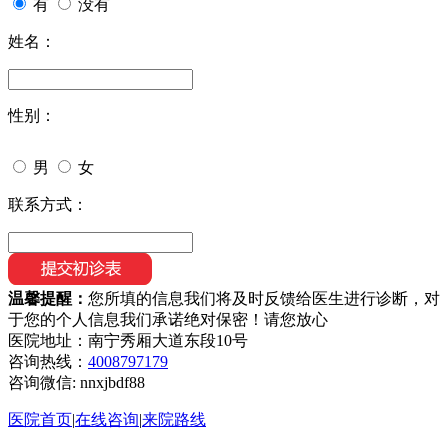
有
没有
姓名：
性别：
男
女
联系方式：
温馨提醒：
您所填的信息我们将及时反馈给医生进行诊断，对
于您的个人信息我们承诺绝对保密！请您放心
医院地址：南宁秀厢大道东段10号
咨询热线：
4008797179
咨询微信:
nnxjbdf88
医院首页
|
在线咨询
|
来院路线