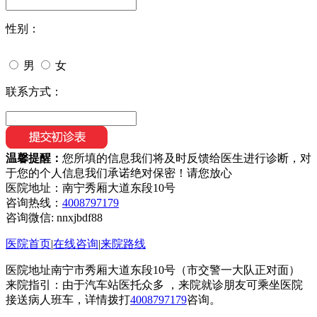
性别：
男
女
联系方式：
温馨提醒：
您所填的信息我们将及时反馈给医生进行诊断，对
于您的个人信息我们承诺绝对保密！请您放心
医院地址：南宁秀厢大道东段10号
咨询热线：
4008797179
咨询微信:
nnxjbdf88
医院首页
|
在线咨询
|
来院路线
医院地址南宁市秀厢大道东段10号（市交警一大队正对面）
来院指引：由于汽车站医托众多 ，来院就诊朋友可乘坐医院
接送病人班车，详情拨打
4008797179
咨询。