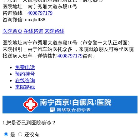
医院地址：南宁秀厢大道东段10号
咨询热线：
4008797179
咨询微信:
nnxjbdf88
医院首页
|
在线咨询
|
来院路线
医院地址南宁市秀厢大道东段10号（市交警一大队正对面）
来院指引：由于汽车站医托众多 ，来院就诊朋友可乘坐医院
接送病人班车，详情拨打
4008797179
咨询。
免费电话
预约挂号
在线咨询
来院路线
1.您是否已到医院确诊？
是
还没有