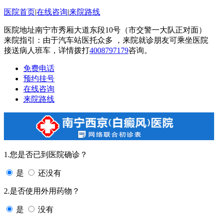
医院首页
|
在线咨询
|
来院路线
医院地址南宁市秀厢大道东段10号（市交警一大队正对面）
来院指引：由于汽车站医托众多 ，来院就诊朋友可乘坐医院
接送病人班车，详情拨打
4008797179
咨询。
免费电话
预约挂号
在线咨询
来院路线
1.您是否已到医院确诊？
是
还没有
2.是否使用外用药物？
是
没有