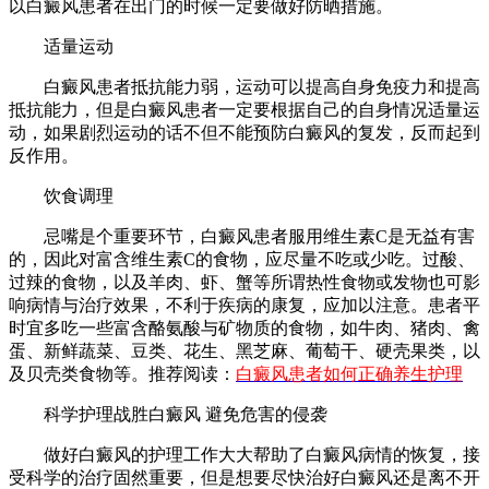
以白癜风患者在出门的时候一定要做好防晒措施。
适量运动
白癜风患者抵抗能力弱，运动可以提高自身免疫力和提高
抵抗能力，但是白癜风患者一定要根据自己的自身情况适量运
动，如果剧烈运动的话不但不能预防白癜风的复发，反而起到
反作用。
饮食调理
忌嘴是个重要环节，白癜风患者服用维生素C是无益有害
的，因此对富含维生素C的食物，应尽量不吃或少吃。过酸、
过辣的食物，以及羊肉、虾、蟹等所谓热性食物或发物也可影
响病情与治疗效果，不利于疾病的康复，应加以注意。患者平
时宜多吃一些富含酪氨酸与矿物质的食物，如牛肉、猪肉、禽
蛋、新鲜蔬菜、豆类、花生、黑芝麻、葡萄干、硬壳果类，以
及贝壳类食物等。推荐阅读：
白癜风患者如何正确养生护理
科学护理战胜白癜风 避免危害的侵袭
做好白癜风的护理工作大大帮助了白癜风病情的恢复，接
受科学的治疗固然重要，但是想要尽快治好白癜风还是离不开