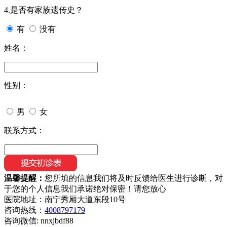
4.是否有家族遗传史？
有
没有
姓名：
性别：
男
女
联系方式：
温馨提醒：
您所填的信息我们将及时反馈给医生进行诊断，对
于您的个人信息我们承诺绝对保密！请您放心
医院地址：南宁秀厢大道东段10号
咨询热线：
4008797179
咨询微信:
nnxjbdf88