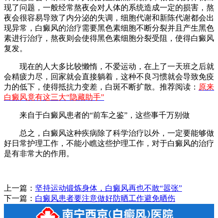
现了问题，一般经常熬夜会对人体的系统造成一定的损害，熬
夜会很容易导致了内分泌的失调，细胞代谢和新陈代谢都会出
现异常，白癜风的治疗需要黑色素细胞不断分裂并且产生黑色
素进行治疗，熬夜则会使得黑色素细胞分裂受阻，使得白癜风
复发。
现在的人大多比较懒惰，不爱运动，在上了一天班之后就
会精疲力尽，回家就会直接躺着，这种不良习惯就会导致免疫
力的低下，使得抵抗力变差，白斑不断扩散。推荐阅读：
原来
白癜风竟有这三大“隐藏助手”
来自于白癜风患者的“前车之鉴”，这些事千万别做
总之，白癜风这种疾病除了科学治疗以外，一定要能够做
好日常护理工作，不能小瞧这些护理工作，对于白癜风的治疗
是有非常大的作用。
上一篇：
坚持运动锻炼身体，白癜风再也不敢“嚣张”
下一篇：
白癜风患者要注意做好防晒工作避免晒伤