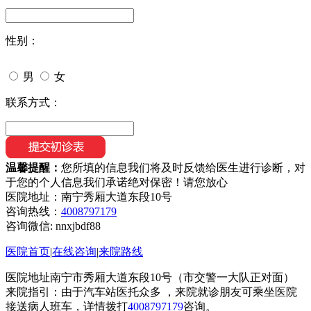
性别：
男
女
联系方式：
温馨提醒：
您所填的信息我们将及时反馈给医生进行诊断，对
于您的个人信息我们承诺绝对保密！请您放心
医院地址：南宁秀厢大道东段10号
咨询热线：
4008797179
咨询微信:
nnxjbdf88
医院首页
|
在线咨询
|
来院路线
医院地址南宁市秀厢大道东段10号（市交警一大队正对面）
来院指引：由于汽车站医托众多 ，来院就诊朋友可乘坐医院
接送病人班车，详情拨打
4008797179
咨询。