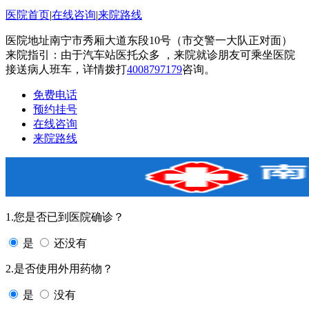
医院首页
|
在线咨询
|
来院路线
医院地址南宁市秀厢大道东段10号（市交警一大队正对面）
来院指引：由于汽车站医托众多 ，来院就诊朋友可乘坐医院
接送病人班车，详情拨打
4008797179
咨询。
免费电话
预约挂号
在线咨询
来院路线
1.您是否已到医院确诊？
是
还没有
2.是否使用外用药物？
是
没有