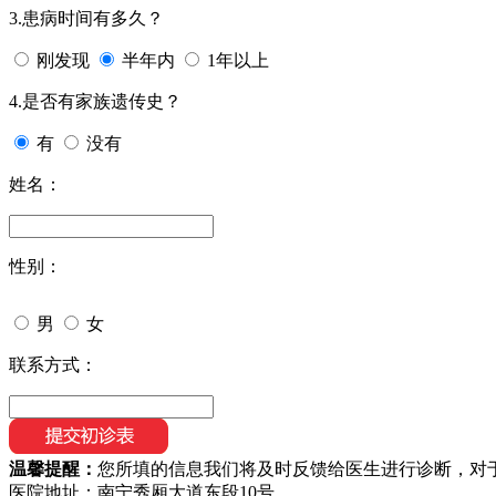
3.患病时间有多久？
刚发现
半年内
1年以上
4.是否有家族遗传史？
有
没有
姓名：
性别：
男
女
联系方式：
温馨提醒：
您所填的信息我们将及时反馈给医生进行诊断，对
医院地址：南宁秀厢大道东段10号