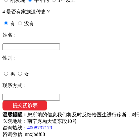
刚发现
半年内
1年以上
4.是否有家族遗传史？
有
没有
姓名：
性别：
男
女
联系方式：
温馨提醒：
您所填的信息我们将及时反馈给医生进行诊断，对
医院地址：南宁秀厢大道东段10号
咨询热线：
4008797179
咨询微信:
nnxjbdf88