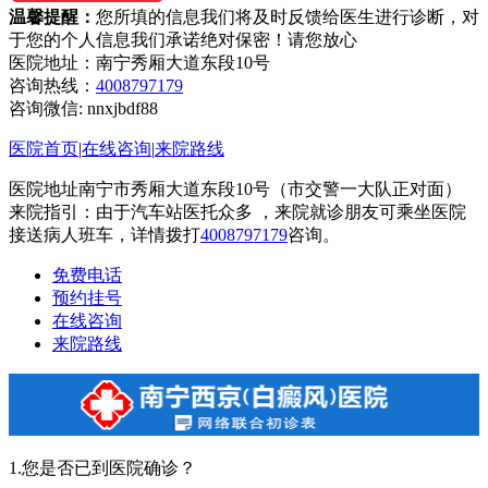
温馨提醒：
您所填的信息我们将及时反馈给医生进行诊断，对
于您的个人信息我们承诺绝对保密！请您放心
医院地址：南宁秀厢大道东段10号
咨询热线：
4008797179
咨询微信:
nnxjbdf88
医院首页
|
在线咨询
|
来院路线
医院地址南宁市秀厢大道东段10号（市交警一大队正对面）
来院指引：由于汽车站医托众多 ，来院就诊朋友可乘坐医院
接送病人班车，详情拨打
4008797179
咨询。
免费电话
预约挂号
在线咨询
来院路线
1.您是否已到医院确诊？