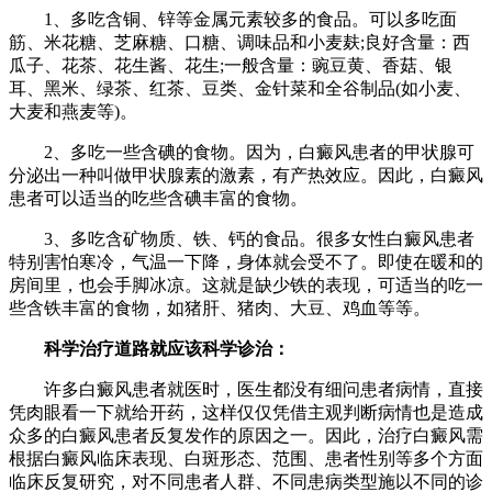
1、多吃含铜、锌等金属元素较多的食品。可以多吃面
筋、米花糖、芝麻糖、口糖、调味品和小麦麸;良好含量：西
瓜子、花茶、花生酱、花生;一般含量：豌豆黄、香菇、银
耳、黑米、绿茶、红茶、豆类、金针菜和全谷制品(如小麦、
大麦和燕麦等)。
2、多吃一些含碘的食物。因为，白癜风患者的甲状腺可
分泌出一种叫做甲状腺素的激素，有产热效应。因此，白癜风
患者可以适当的吃些含碘丰富的食物。
3、多吃含矿物质、铁、钙的食品。很多女性白癜风患者
特别害怕寒冷，气温一下降，身体就会受不了。即使在暖和的
房间里，也会手脚冰凉。这就是缺少铁的表现，可适当的吃一
些含铁丰富的食物，如猪肝、猪肉、大豆、鸡血等等。
科学治疗道路就应该科学诊治：
许多白癜风患者就医时，医生都没有细问患者病情，直接
凭肉眼看一下就给开药，这样仅仅凭借主观判断病情也是造成
众多的白癜风患者反复发作的原因之一。因此，治疗白癜风需
根据白癜风临床表现、白斑形态、范围、患者性别等多个方面
临床反复研究，对不同患者人群、不同患病类型施以不同的诊