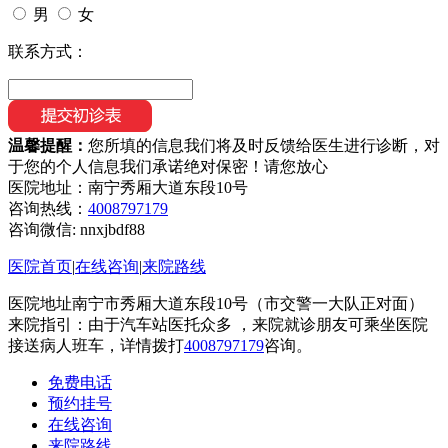
男
女
联系方式：
温馨提醒：
您所填的信息我们将及时反馈给医生进行诊断，对
于您的个人信息我们承诺绝对保密！请您放心
医院地址：南宁秀厢大道东段10号
咨询热线：
4008797179
咨询微信:
nnxjbdf88
医院首页
|
在线咨询
|
来院路线
医院地址南宁市秀厢大道东段10号（市交警一大队正对面）
来院指引：由于汽车站医托众多 ，来院就诊朋友可乘坐医院
接送病人班车，详情拨打
4008797179
咨询。
免费电话
预约挂号
在线咨询
来院路线