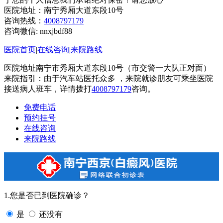
医院地址：南宁秀厢大道东段10号
咨询热线：
4008797179
咨询微信:
nnxjbdf88
医院首页
|
在线咨询
|
来院路线
医院地址南宁市秀厢大道东段10号（市交警一大队正对面）
来院指引：由于汽车站医托众多 ，来院就诊朋友可乘坐医院
接送病人班车，详情拨打
4008797179
咨询。
免费电话
预约挂号
在线咨询
来院路线
1.您是否已到医院确诊？
是
还没有