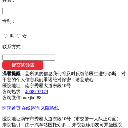
姓名：
性别：
男
女
联系方式：
温馨提醒：
您所填的信息我们将及时反馈给医生进行诊断，对
于您的个人信息我们承诺绝对保密！请您放心
医院地址：南宁秀厢大道东段10号
咨询热线：
4008797179
咨询微信:
nnxjbdf88
医院首页
|
在线咨询
|
来院路线
医院地址南宁市秀厢大道东段10号（市交警一大队正对面）
来院指引：由于汽车站医托众多 ，来院就诊朋友可乘坐医院