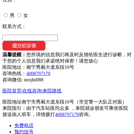
男
女
联系方式：
温馨提醒：
您所填的信息我们将及时反馈给医生进行诊断，对
于您的个人信息我们承诺绝对保密！请您放心
医院地址：南宁秀厢大道东段10号
咨询热线：
4008797179
咨询微信:
nnxjbdf88
医院首页
|
在线咨询
|
来院路线
医院地址南宁市秀厢大道东段10号（市交警一大队正对面）
来院指引：由于汽车站医托众多 ，来院就诊朋友可乘坐医院
接送病人班车，详情拨打
4008797179
咨询。
免费电话
预约挂号