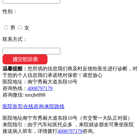
性别：
男
女
联系方式：
温馨提醒：
您所填的信息我们将及时反馈给医生进行诊断，对
于您的个人信息我们承诺绝对保密！请您放心
医院地址：南宁秀厢大道东段10号
咨询热线：
4008797179
咨询微信:
nnxjbdf88
医院首页
|
在线咨询
|
来院路线
医院地址南宁市秀厢大道东段10号（市交警一大队正对面）
来院指引：由于汽车站医托众多 ，来院就诊朋友可乘坐医院
接送病人班车，详情拨打
4008797179
咨询。