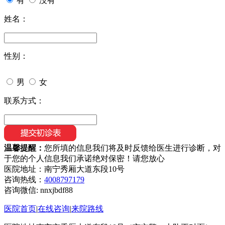
有
没有
姓名：
性别：
男
女
联系方式：
温馨提醒：
您所填的信息我们将及时反馈给医生进行诊断，对
于您的个人信息我们承诺绝对保密！请您放心
医院地址：南宁秀厢大道东段10号
咨询热线：
4008797179
咨询微信:
nnxjbdf88
医院首页
|
在线咨询
|
来院路线