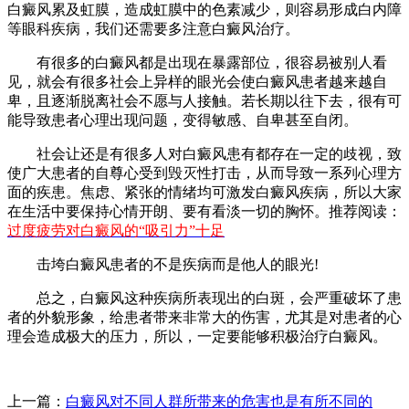
白癜风累及虹膜，造成虹膜中的色素减少，则容易形成白内障
等眼科疾病，我们还需要多注意白癜风治疗。
有很多的白癜风都是出现在暴露部位，很容易被别人看
见，就会有很多社会上异样的眼光会使白癜风患者越来越自
卑，且逐渐脱离社会不愿与人接触。若长期以往下去，很有可
能导致患者心理出现问题，变得敏感、自卑甚至自闭。
社会让还是有很多人对白癜风患有都存在一定的歧视，致
使广大患者的自尊心受到毁灭性打击，从而导致一系列心理方
面的疾患。焦虑、紧张的情绪均可激发白癜风疾病，所以大家
在生活中要保持心情开朗、要有看淡一切的胸怀。推荐阅读：
过度疲劳对白癜风的“吸引力”十足
击垮白癜风患者的不是疾病而是他人的眼光!
总之，白癜风这种疾病所表现出的白斑，会严重破坏了患
者的外貌形象，给患者带来非常大的伤害，尤其是对患者的心
理会造成极大的压力，所以，一定要能够积极治疗白癜风。
上一篇：
白癜风对不同人群所带来的危害也是有所不同的