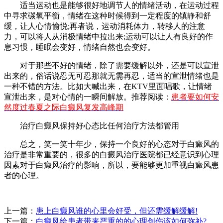
适当运动也是能够很好地调节人的情绪活动，在运动过程
中寻求碳氧平衡，情绪在这种时候得到一定程度的镇静和舒
缓，让人心情愉悦;再者说，运动消耗体力，转移人的注意
力，可以将人从消极情绪中拉出来;运动可以让人有良好的作
息习惯，睡眠会变好，情绪自然也会变好。
对于那些不好的情绪，除了需要缓解以外，还是可以宣泄
出来的，俗话说忍无可忍那就无需再忍，适当的宣泄情绪也是
一种不错的方法。比如大喊出来，在KTV里面唱歌，让情绪
宣泄出来，是对心情的一瞬间解放。推荐阅读：
患者要如何安
然度过春夏之际白癜风复发高峰期
治疗白癜风保持好心态比任何治疗方法都管用
总之，笑一笑十年少，保持一个良好的心态对于白癜风的
治疗是非常重要的，很多的白癜风治疗医院都已经意识到心理
因素对于白癜风治疗的影响，所以，要能够更加重视白癜风患
者的心理。
上一篇：
患上白癜风谁的心里会好受，但还需缓解缓解!
下一篇：
白癜风给患者带来严重的的心理创伤该如何弥补?