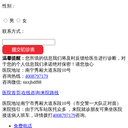
性别：
男
女
联系方式：
温馨提醒：
您所填的信息我们将及时反馈给医生进行诊断，对
于您的个人信息我们承诺绝对保密！请您放心
医院地址：南宁秀厢大道东段10号
咨询热线：
4008797179
咨询微信:
nnxjbdf88
医院首页
|
在线咨询
|
来院路线
医院地址南宁市秀厢大道东段10号（市交警一大队正对面）
来院指引：由于汽车站医托众多 ，来院就诊朋友可乘坐医院
接送病人班车，详情拨打
4008797179
咨询。
免费电话