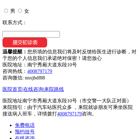
男
女
联系方式：
温馨提醒：
您所填的信息我们将及时反馈给医生进行诊断，对
于您的个人信息我们承诺绝对保密！请您放心
医院地址：南宁秀厢大道东段10号
咨询热线：
4008797179
咨询微信:
nnxjbdf88
医院首页
|
在线咨询
|
来院路线
医院地址南宁市秀厢大道东段10号（市交警一大队正对面）
来院指引：由于汽车站医托众多 ，来院就诊朋友可乘坐医院
接送病人班车，详情拨打
4008797179
咨询。
免费电话
预约挂号
在线咨询