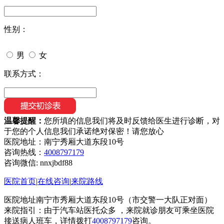
性别：
男
女
联系方式：
温馨提醒：
您所填的信息我们将及时反馈给医生进行诊断，对
于您的个人信息我们承诺绝对保密！请您放心
医院地址：南宁秀厢大道东段10号
咨询热线：
4008797179
咨询微信:
nnxjbdf88
医院首页
|
在线咨询
|
来院路线
医院地址南宁市秀厢大道东段10号（市交警一大队正对面）
来院指引：由于汽车站医托众多 ，来院就诊朋友可乘坐医院
接送病人班车，详情拨打
4008797179
咨询。