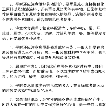
2、平时还应注意做好劳动防护，要尽量减少直接接触化
工原料以及油漆涂料，还有重金属盐类等有害物。日常护肤推
荐使用白癜风专属的麦根卷柏锁水护肤品，温和不刺激皮肤，
不伤害黑色素细胞，适合白癜风患者使用。
3、注意饮食调理：荤素搭配适当，多吃牛奶、蛋、肝、
蔬菜、豆类。少吃大蒜、过酸、过辣和羊肉、虾、蟹等易发食
品，还要忌饮各种酒类。
4、平时还应注意房屋装修造成的污染，一般人们要在房
屋装修后通风三个月后迁居。一般装修材料中含有甲醛、氨气
等系列有毒的物质，可造成多系统多脏器损伤。
5、忌服维生素C：因为此药在黑色素代谢过程中，能阻
止黑色素的生成，而加重病情。不吃或少吃富含维生素C的水
果，如西红柿、酸枣、猕猴桃、柿子等。
6、平时要尽量减少有害气体的吸入，在晨练或者是运动
的时候要选择空气清新的场所。
7、如果情绪低落，经常性的郁闷也会造成疾病的产生，
所以大家在平时的生活中要保持良好的心情，做一些自己喜欢