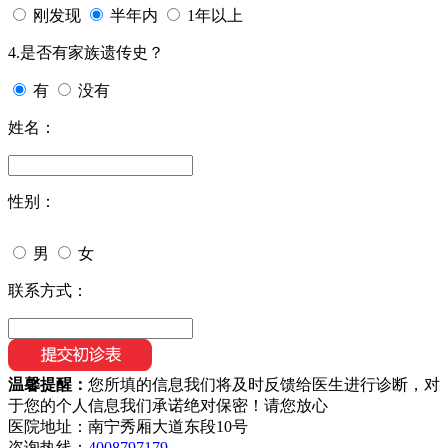
刚发现
半年内
1年以上
4.是否有家族遗传史？
有
没有
姓名：
性别：
男
女
联系方式：
温馨提醒：
您所填的信息我们将及时反馈给医生进行诊断，对
于您的个人信息我们承诺绝对保密！请您放心
医院地址：南宁秀厢大道东段10号
咨询热线：
4008797179