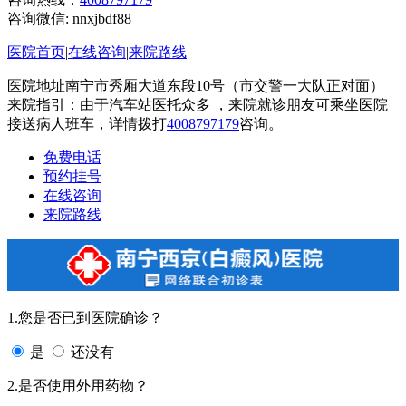
咨询微信:
nnxjbdf88
医院首页
|
在线咨询
|
来院路线
医院地址南宁市秀厢大道东段10号（市交警一大队正对面）
来院指引：由于汽车站医托众多 ，来院就诊朋友可乘坐医院
接送病人班车，详情拨打
4008797179
咨询。
免费电话
预约挂号
在线咨询
来院路线
1.您是否已到医院确诊？
是
还没有
2.是否使用外用药物？