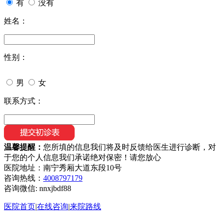
有
没有
姓名：
性别：
男
女
联系方式：
温馨提醒：
您所填的信息我们将及时反馈给医生进行诊断，对
于您的个人信息我们承诺绝对保密！请您放心
医院地址：南宁秀厢大道东段10号
咨询热线：
4008797179
咨询微信:
nnxjbdf88
医院首页
|
在线咨询
|
来院路线