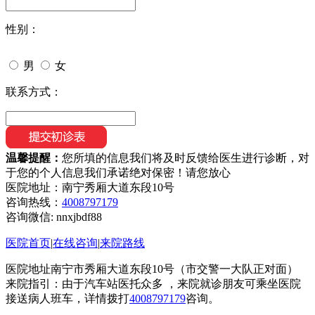
性别：
男
女
联系方式：
温馨提醒：
您所填的信息我们将及时反馈给医生进行诊断，对
于您的个人信息我们承诺绝对保密！请您放心
医院地址：南宁秀厢大道东段10号
咨询热线：
4008797179
咨询微信:
nnxjbdf88
医院首页
|
在线咨询
|
来院路线
医院地址南宁市秀厢大道东段10号（市交警一大队正对面）
来院指引：由于汽车站医托众多 ，来院就诊朋友可乘坐医院
接送病人班车，详情拨打
4008797179
咨询。