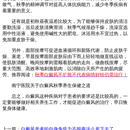
敛气，秋季的精神调节对提高人体抗病能力，减少冬季疾病有
着重要的意义。
还有就是初秋昼夜温差比较大，为了能够保持皮肤的清洁
要勤洗澡，浴后皮肤清爽滑润，秋季气候渐趋干燥，洗澡宜选
用中性浴液，避免使用碱性大的肥皂。沐浴用水不宜过热，以
免加重皮肤干燥。
另外，面部按摩可促进血液循环和新陈代谢，防止皮肤干
燥、衰老，早晨按摩面部皮肤应由下而上轻轻地做直线运动，
使肌肤清醒。晚间按摩则需顺着肌肉的走向，做曲线按摩，尽
量大范围、高效率地刺激肌肉，以消除白天所产生的肌肉疲
劳。推荐阅读：
秋季白癜风不扩散不代表病情好转仍需治疗！
南宁医院关于白癜风秋季养生保健之道
总之，白癜风这种疾病对于患者的要求还是比较高的，一
定要能够做好相关养生工作，才能促进白癜风的治疗，早日恢
复身体健康。
上一篇：
白癜风患者的自身免疫力不能再这么差下去了