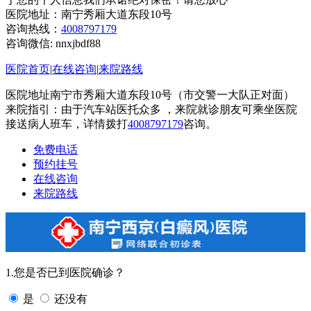
医院地址：南宁秀厢大道东段10号
咨询热线：
4008797179
咨询微信:
nnxjbdf88
医院首页
|
在线咨询
|
来院路线
医院地址南宁市秀厢大道东段10号（市交警一大队正对面）
来院指引：由于汽车站医托众多 ，来院就诊朋友可乘坐医院
接送病人班车，详情拨打
4008797179
咨询。
免费电话
预约挂号
在线咨询
来院路线
1.您是否已到医院确诊？
是
还没有