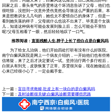
然而，问题又来了，白癜风这么难治，自己真能治好吗?
回家之后，垂头丧气的苏雯将这个坏消息告诉了父母，他们也
很吃惊，没想到一次意外烫伤竟然会导致这么严重的后果。本
来是想教训女儿几句的，她也太不爱惜自己的身体了，但是一
看到她失落的样子，父母就什么也说不出来了。毕竟是个女孩
儿，知道这种病有可能会发展到脸上后，怎么可能会不害怕
呢?父母互相看了一眼，然后轻轻地叹了一口气。
推荐阅读：
直面残酷人生,脖子上长了些白点是白癜风吗
为了给女儿治病，他们开始四处打听有没有什么好医院。
南宁白癜风医院是网上一个病友介绍的，一开始他们也有些将
信将疑，来了之后才决定要试一试。坚持治疗两个多疗程后，
白斑从有到无，皮肤恢复了正常。苏雯很兴奋，现在她做起点
心来已经很小心了，一定会戴手套。
上一篇：
盲目寻求救赎,肚皮上有一块白的是白癜风吗
下一篇：
及时诊断很关键:白癜风诊断需要哪些思路