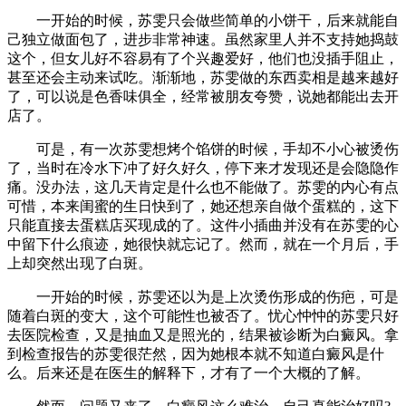
一开始的时候，苏雯只会做些简单的小饼干，后来就能自
己独立做面包了，进步非常神速。虽然家里人并不支持她捣鼓
这个，但女儿好不容易有了个兴趣爱好，他们也没插手阻止，
甚至还会主动来试吃。渐渐地，苏雯做的东西卖相是越来越好
了，可以说是色香味俱全，经常被朋友夸赞，说她都能出去开
店了。
可是，有一次苏雯想烤个馅饼的时候，手却不小心被烫伤
了，当时在冷水下冲了好久好久，停下来才发现还是会隐隐作
痛。没办法，这几天肯定是什么也不能做了。苏雯的内心有点
可惜，本来闺蜜的生日快到了，她还想亲自做个蛋糕的，这下
只能直接去蛋糕店买现成的了。这件小插曲并没有在苏雯的心
中留下什么痕迹，她很快就忘记了。然而，就在一个月后，手
上却突然出现了白斑。
一开始的时候，苏雯还以为是上次烫伤形成的伤疤，可是
随着白斑的变大，这个可能性也被否了。忧心忡忡的苏雯只好
去医院检查，又是抽血又是照光的，结果被诊断为白癜风。拿
到检查报告的苏雯很茫然，因为她根本就不知道白癜风是什
么。后来还是在医生的解释下，才有了一个大概的了解。