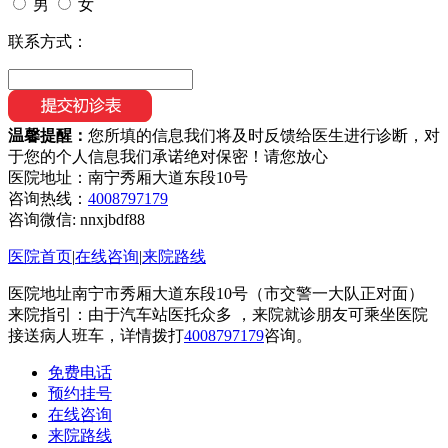
男
女
联系方式：
温馨提醒：
您所填的信息我们将及时反馈给医生进行诊断，对
于您的个人信息我们承诺绝对保密！请您放心
医院地址：南宁秀厢大道东段10号
咨询热线：
4008797179
咨询微信:
nnxjbdf88
医院首页
|
在线咨询
|
来院路线
医院地址南宁市秀厢大道东段10号（市交警一大队正对面）
来院指引：由于汽车站医托众多 ，来院就诊朋友可乘坐医院
接送病人班车，详情拨打
4008797179
咨询。
免费电话
预约挂号
在线咨询
来院路线