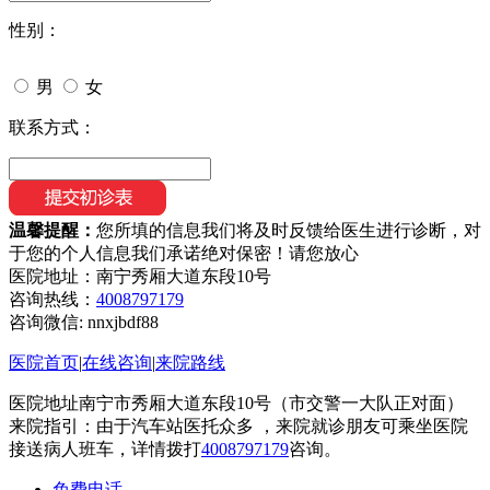
性别：
男
女
联系方式：
温馨提醒：
您所填的信息我们将及时反馈给医生进行诊断，对
于您的个人信息我们承诺绝对保密！请您放心
医院地址：南宁秀厢大道东段10号
咨询热线：
4008797179
咨询微信:
nnxjbdf88
医院首页
|
在线咨询
|
来院路线
医院地址南宁市秀厢大道东段10号（市交警一大队正对面）
来院指引：由于汽车站医托众多 ，来院就诊朋友可乘坐医院
接送病人班车，详情拨打
4008797179
咨询。
免费电话