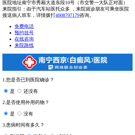
医院地址南宁市秀厢大道东段10号（市交警一大队正对面）
来院指引：由于汽车站医托众多 ，来院就诊朋友可乘坐医院
接送病人班车，详情拨打
4008797179
咨询。
免费电话
预约挂号
在线咨询
来院路线
1.您是否已到医院确诊？
是
还没有
2.是否使用外用药物？
是
没有
3.患病时间有多久？