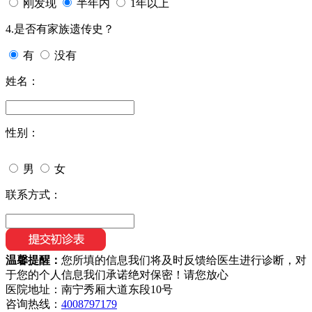
刚发现
半年内
1年以上
4.是否有家族遗传史？
有
没有
姓名：
性别：
男
女
联系方式：
温馨提醒：
您所填的信息我们将及时反馈给医生进行诊断，对
于您的个人信息我们承诺绝对保密！请您放心
医院地址：南宁秀厢大道东段10号
咨询热线：
4008797179