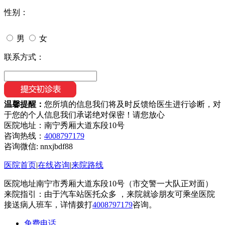
性别：
男
女
联系方式：
温馨提醒：
您所填的信息我们将及时反馈给医生进行诊断，对
于您的个人信息我们承诺绝对保密！请您放心
医院地址：南宁秀厢大道东段10号
咨询热线：
4008797179
咨询微信:
nnxjbdf88
医院首页
|
在线咨询
|
来院路线
医院地址南宁市秀厢大道东段10号（市交警一大队正对面）
来院指引：由于汽车站医托众多 ，来院就诊朋友可乘坐医院
接送病人班车，详情拨打
4008797179
咨询。
免费电话