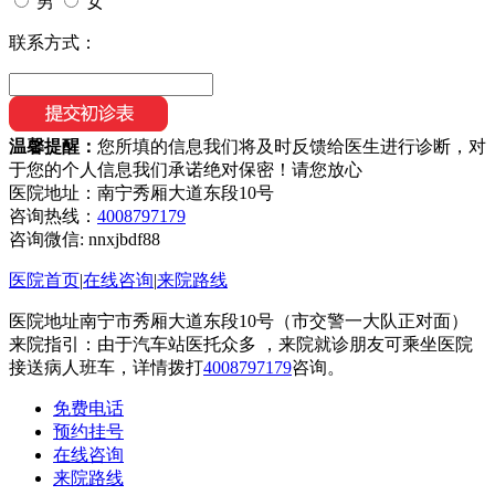
男
女
联系方式：
温馨提醒：
您所填的信息我们将及时反馈给医生进行诊断，对
于您的个人信息我们承诺绝对保密！请您放心
医院地址：南宁秀厢大道东段10号
咨询热线：
4008797179
咨询微信:
nnxjbdf88
医院首页
|
在线咨询
|
来院路线
医院地址南宁市秀厢大道东段10号（市交警一大队正对面）
来院指引：由于汽车站医托众多 ，来院就诊朋友可乘坐医院
接送病人班车，详情拨打
4008797179
咨询。
免费电话
预约挂号
在线咨询
来院路线