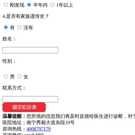
刚发现
半年内
1年以上
4.是否有家族遗传史？
有
没有
姓名：
性别：
男
女
联系方式：
温馨提醒：
您所填的信息我们将及时反馈给医生进行诊断，对
医院地址：南宁秀厢大道东段10号
咨询热线：
4008797179