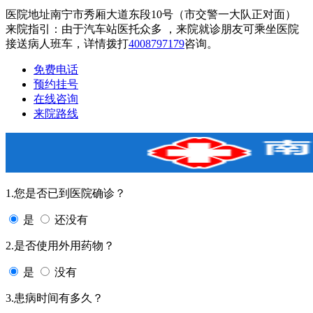
医院地址南宁市秀厢大道东段10号（市交警一大队正对面）
来院指引：由于汽车站医托众多 ，来院就诊朋友可乘坐医院
接送病人班车，详情拨打
4008797179
咨询。
免费电话
预约挂号
在线咨询
来院路线
1.您是否已到医院确诊？
是
还没有
2.是否使用外用药物？
是
没有
3.患病时间有多久？