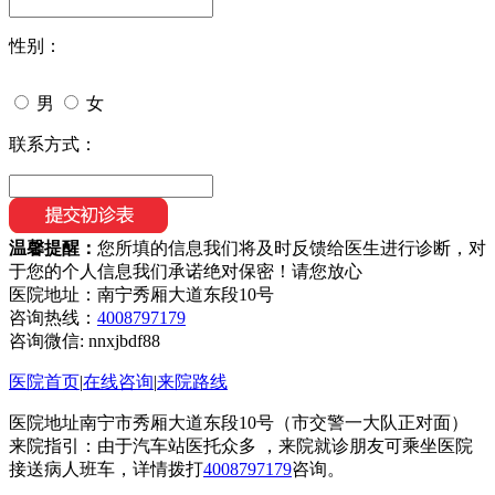
性别：
男
女
联系方式：
温馨提醒：
您所填的信息我们将及时反馈给医生进行诊断，对
于您的个人信息我们承诺绝对保密！请您放心
医院地址：南宁秀厢大道东段10号
咨询热线：
4008797179
咨询微信:
nnxjbdf88
医院首页
|
在线咨询
|
来院路线
医院地址南宁市秀厢大道东段10号（市交警一大队正对面）
来院指引：由于汽车站医托众多 ，来院就诊朋友可乘坐医院
接送病人班车，详情拨打
4008797179
咨询。