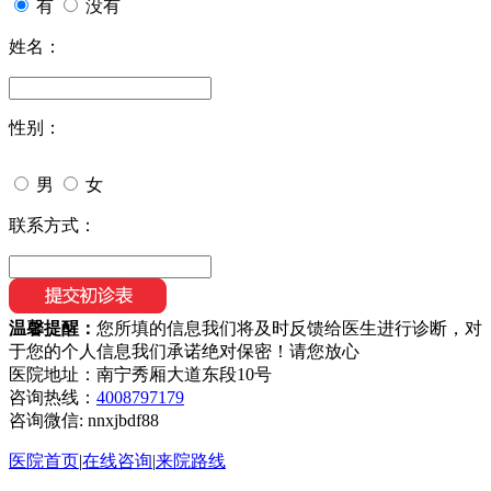
有
没有
姓名：
性别：
男
女
联系方式：
温馨提醒：
您所填的信息我们将及时反馈给医生进行诊断，对
于您的个人信息我们承诺绝对保密！请您放心
医院地址：南宁秀厢大道东段10号
咨询热线：
4008797179
咨询微信:
nnxjbdf88
医院首页
|
在线咨询
|
来院路线