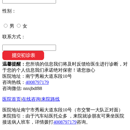
性别：
男
女
联系方式：
温馨提醒：
您所填的信息我们将及时反馈给医生进行诊断，对
于您的个人信息我们承诺绝对保密！请您放心
医院地址：南宁秀厢大道东段10号
咨询热线：
4008797179
咨询微信:
nnxjbdf88
医院首页
|
在线咨询
|
来院路线
医院地址南宁市秀厢大道东段10号（市交警一大队正对面）
来院指引：由于汽车站医托众多 ，来院就诊朋友可乘坐医院
接送病人班车，详情拨打
4008797179
咨询。