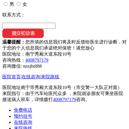
男
女
联系方式：
温馨提醒：
您所填的信息我们将及时反馈给医生进行诊断，对
于您的个人信息我们承诺绝对保密！请您放心
医院地址：南宁秀厢大道东段10号
咨询热线：
4008797179
咨询微信:
nnxjbdf88
医院首页
|
在线咨询
|
来院路线
医院地址南宁市秀厢大道东段10号（市交警一大队正对面）
来院指引：由于汽车站医托众多 ，来院就诊朋友可乘坐医院
接送病人班车，详情拨打
4008797179
咨询。
免费电话
预约挂号
在线咨询
来院路线