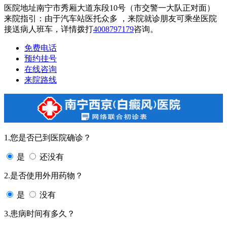
医院地址南宁市秀厢大道东段10号（市交警一大队正对面）
来院指引：由于汽车站医托众多 ，来院就诊朋友可乘坐医院
接送病人班车，详情拨打
4008797179
咨询。
免费电话
预约挂号
在线咨询
来院路线
1.您是否已到医院确诊？
是
还没有
2.是否使用外用药物？
是
没有
3.患病时间有多久？