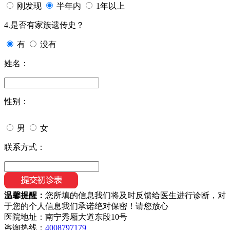
刚发现
半年内
1年以上
4.是否有家族遗传史？
有
没有
姓名：
性别：
男
女
联系方式：
温馨提醒：
您所填的信息我们将及时反馈给医生进行诊断，对
于您的个人信息我们承诺绝对保密！请您放心
医院地址：南宁秀厢大道东段10号
咨询热线：
4008797179