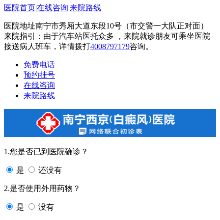
医院首页
|
在线咨询
|
来院路线
医院地址南宁市秀厢大道东段10号（市交警一大队正对面）
来院指引：由于汽车站医托众多 ，来院就诊朋友可乘坐医院
接送病人班车，详情拨打
4008797179
咨询。
免费电话
预约挂号
在线咨询
来院路线
1.您是否已到医院确诊？
是
还没有
2.是否使用外用药物？
是
没有