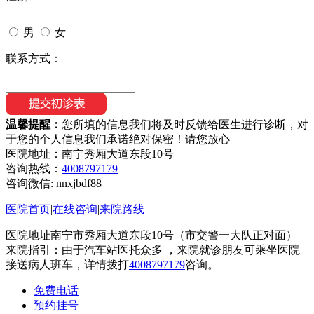
男
女
联系方式：
温馨提醒：
您所填的信息我们将及时反馈给医生进行诊断，对
于您的个人信息我们承诺绝对保密！请您放心
医院地址：南宁秀厢大道东段10号
咨询热线：
4008797179
咨询微信:
nnxjbdf88
医院首页
|
在线咨询
|
来院路线
医院地址南宁市秀厢大道东段10号（市交警一大队正对面）
来院指引：由于汽车站医托众多 ，来院就诊朋友可乘坐医院
接送病人班车，详情拨打
4008797179
咨询。
免费电话
预约挂号