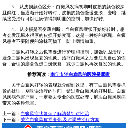
3 、从皮损颜色区分：白癜风发病初期时皮损的颜色较深
且鲜红，当逐渐开始好转时，皮损的颜色慢慢变淡、变暗，继
续接受治疗可以让病情得到明显的控制，加快好转。
4 、从皮损是否变薄判断：当白癜风症状开始好转时，患
者会发现原本很厚的皮损开始变薄，这是一种好的表现。白癜
风患者不要随便的涂抹药物了，防止病情加重。
白癜风好转之后也需要进行护理和控制，加强巩固治疗，
避免白癜风出现反复的现象。治疗白癜风之后要注意自己的饮
食，合理的膳食促进白斑恢复，减少白癜风再次复发的现象。
推荐阅读：
南宁专治白巅风的医院是哪家
关于白癜风好转的表现就介绍到这里，有了白癜风需要抓
紧的处理，别耽误治疗的时间，错过看白癜风的好时机。白癜
风疾病危害严重，一定要去专业的医院处理，解决白癜风疾病
带来的各种危害。
上一篇：
白癜风症状复杂了解清楚针对性治
下一篇：
关注白癜风皮损变化 及时调整治疗方案