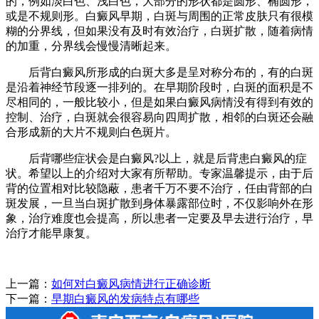
的，例如淡白色、浅白色，大部分的形状都是圆形、椭圆形，
或是不规则形。白癜风早期，白斑与周围的正常皮肤只有很模
糊的分界线，但如果没有及时有效治疗，白斑扩散，随着病情
的加重，分界线会慢慢清晰起来。
后背白癜风所形成的白斑大多是呈对称分布的，有的白斑
是沿着神经节段逐一排列的。在早期阶段时，白斑的面积是不
尽相同的，一般比较小，但是如果白癜风病情没有得到有效的
控制、治疗，白斑就会很容易向四周扩散，相邻的白斑还会融
合形成新的大片不规则白色斑片。
后背哪些症状会是白癜风?以上，就是后背患白癜风的症
状。希望以上的介绍对大家有所帮助。专家温馨提示，由于后
背的位置相对比较隐蔽，患者千万不要不治疗，任由背部的白
斑发展，一旦当白斑扩散到身体暴露部位时，不仅影响外在形
象，治疗难度也会提高，所以患者一定要及早去进行治疗，早
治疗才能早康复。
上一篇：
如何对白癜风病情进行正确诊断
下一篇：
早期白癜风的发病特点有哪些