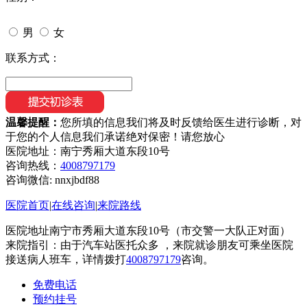
男
女
联系方式：
温馨提醒：
您所填的信息我们将及时反馈给医生进行诊断，对
于您的个人信息我们承诺绝对保密！请您放心
医院地址：南宁秀厢大道东段10号
咨询热线：
4008797179
咨询微信:
nnxjbdf88
医院首页
|
在线咨询
|
来院路线
医院地址南宁市秀厢大道东段10号（市交警一大队正对面）
来院指引：由于汽车站医托众多 ，来院就诊朋友可乘坐医院
接送病人班车，详情拨打
4008797179
咨询。
免费电话
预约挂号