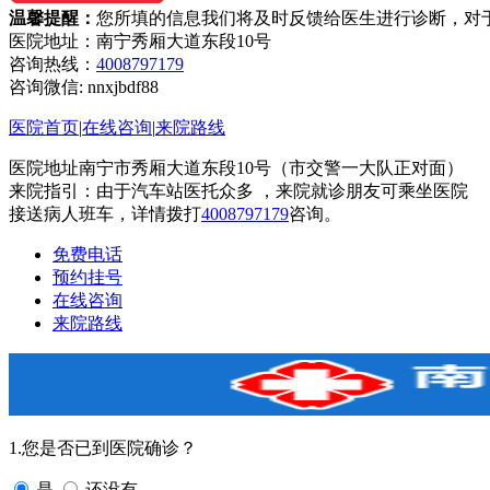
温馨提醒：
您所填的信息我们将及时反馈给医生进行诊断，对
医院地址：南宁秀厢大道东段10号
咨询热线：
4008797179
咨询微信:
nnxjbdf88
医院首页
|
在线咨询
|
来院路线
医院地址南宁市秀厢大道东段10号（市交警一大队正对面）
来院指引：由于汽车站医托众多 ，来院就诊朋友可乘坐医院
接送病人班车，详情拨打
4008797179
咨询。
免费电话
预约挂号
在线咨询
来院路线
1.您是否已到医院确诊？
是
还没有