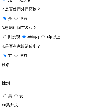
2.是否使用外用药物？
是
没有
3.患病时间有多久？
刚发现
半年内
1年以上
4.是否有家族遗传史？
有
没有
姓名：
性别：
男
女
联系方式：