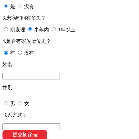
是
没有
3.患病时间有多久？
刚发现
半年内
1年以上
4.是否有家族遗传史？
有
没有
姓名：
性别：
男
女
联系方式：