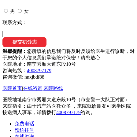
男
女
联系方式：
温馨提醒：
您所填的信息我们将及时反馈给医生进行诊断，对
于您的个人信息我们承诺绝对保密！请您放心
医院地址：南宁秀厢大道东段10号
咨询热线：
4008797179
咨询微信:
nnxjbdf88
医院首页
|
在线咨询
|
来院路线
医院地址南宁市秀厢大道东段10号（市交警一大队正对面）
来院指引：由于汽车站医托众多 ，来院就诊朋友可乘坐医院
接送病人班车，详情拨打
4008797179
咨询。
免费电话
预约挂号
在线咨询