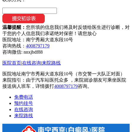
温馨提醒：
您所填的信息我们将及时反馈给医生进行诊断，对
于您的个人信息我们承诺绝对保密！请您放心
医院地址：南宁秀厢大道东段10号
咨询热线：
4008797179
咨询微信:
nnxjbdf88
医院首页
|
在线咨询
|
来院路线
医院地址南宁市秀厢大道东段10号（市交警一大队正对面）
来院指引：由于汽车站医托众多 ，来院就诊朋友可乘坐医院
接送病人班车，详情拨打
4008797179
咨询。
免费电话
预约挂号
在线咨询
来院路线