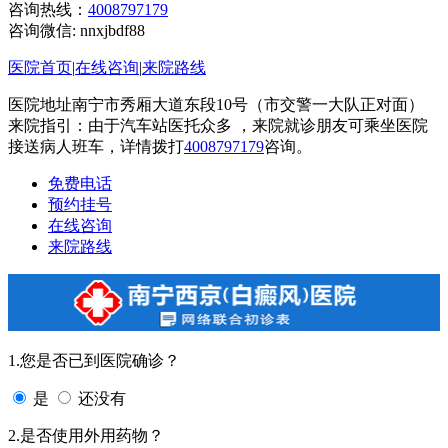
咨询热线：
4008797179
咨询微信:
nnxjbdf88
医院首页
|
在线咨询
|
来院路线
医院地址南宁市秀厢大道东段10号（市交警一大队正对面）
来院指引：由于汽车站医托众多 ，来院就诊朋友可乘坐医院
接送病人班车，详情拨打
4008797179
咨询。
免费电话
预约挂号
在线咨询
来院路线
1.您是否已到医院确诊？
是
还没有
2.是否使用外用药物？