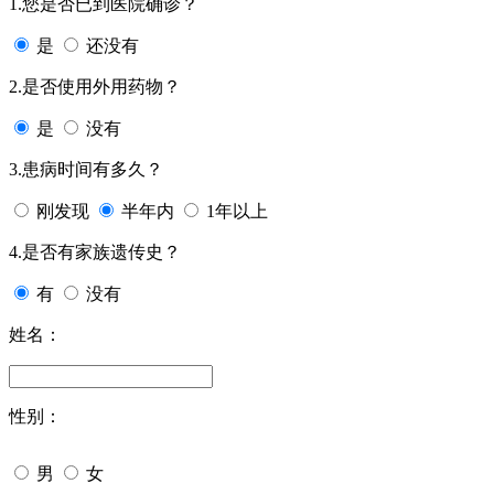
1.您是否已到医院确诊？
是
还没有
2.是否使用外用药物？
是
没有
3.患病时间有多久？
刚发现
半年内
1年以上
4.是否有家族遗传史？
有
没有
姓名：
性别：
男
女