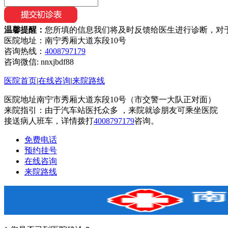
温馨提醒：
您所填的信息我们将及时反馈给医生进行诊断，对
医院地址：南宁秀厢大道东段10号
咨询热线：
4008797179
咨询微信:
nnxjbdf88
医院首页
|
在线咨询
|
来院路线
医院地址南宁市秀厢大道东段10号（市交警一大队正对面）
来院指引：由于汽车站医托众多 ，来院就诊朋友可乘坐医院
接送病人班车，详情拨打
4008797179
咨询。
免费电话
预约挂号
在线咨询
来院路线