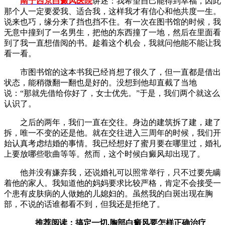
南宁西京白癜风医院
讲述：我希望自己能得到幸福，因此
那个人一定要爱我、适合我，这样我才有信心和他共度一生。
说来也巧，缘分来了挡也挡不住。有一次在图书馆的时候，我
无意中撞到了一名男生，把他的东西撞了一地，然后在里面看
到了我一直想借阅的书。趁着这个机会，我就问他能不能让我
看一看。
市图书馆的这本书我已经肖想了很久了，但一直都是借出
状态，能稍微翻一翻也是好的。没想到他却直截了当地
说：“那就先借给你好了，女士优先。”于是，我们两个就这么
认识了。
之后的两年，我们一直在交往。身边的建筑拆了建，建了
拆，唯一不变的还是他。就在交往进入三周年的时候，我们开
始认真考虑结婚的事情。我已经想好了蜜月要在哪里过，婚礼
上要放哪些歌曲等等。然而，这个时候白癜风却出现了。
他并没有嫌弃我，还说婚礼可以照常举行，只不过要先瞒
着他的家人。我知道他的妈妈要求比较严格，肯定不会接受一
个患有皮肤病的人做她的儿媳妇的。虽然我的白斑出现在胸
部，不说的话谁都看不到，但我还是拒绝了。
推荐阅读：
搞定一切,胸部白癜风要怎样正确治疗