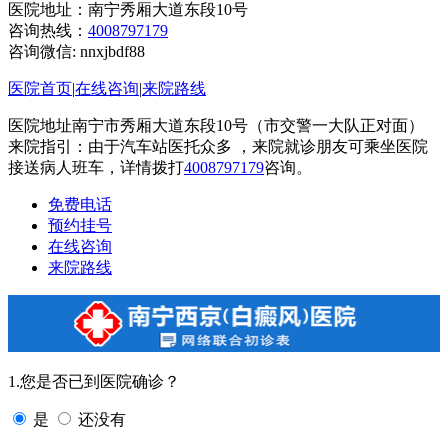
医院地址：南宁秀厢大道东段10号
咨询热线：
4008797179
咨询微信:
nnxjbdf88
医院首页
|
在线咨询
|
来院路线
医院地址南宁市秀厢大道东段10号（市交警一大队正对面）
来院指引：由于汽车站医托众多 ，来院就诊朋友可乘坐医院
接送病人班车，详情拨打
4008797179
咨询。
免费电话
预约挂号
在线咨询
来院路线
1.您是否已到医院确诊？
是
还没有