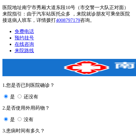
医院地址南宁市秀厢大道东段10号（市交警一大队正对面）
来院指引：由于汽车站医托众多 ，来院就诊朋友可乘坐医院
接送病人班车，详情拨打
4008797179
咨询。
免费电话
预约挂号
在线咨询
来院路线
1.您是否已到医院确诊？
是
还没有
2.是否使用外用药物？
是
没有
3.患病时间有多久？