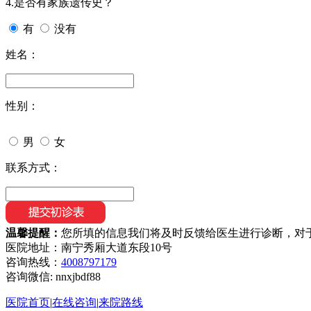
4.是否有家族遗传史？
有
没有
姓名：
性别：
男
女
联系方式：
温馨提醒：
您所填的信息我们将及时反馈给医生进行诊断，对
医院地址：南宁秀厢大道东段10号
咨询热线：
4008797179
咨询微信:
nnxjbdf88
医院首页
|
在线咨询
|
来院路线