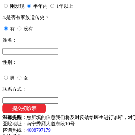
刚发现
半年内
1年以上
4.是否有家族遗传史？
有
没有
姓名：
性别：
男
女
联系方式：
温馨提醒：
您所填的信息我们将及时反馈给医生进行诊断，对
医院地址：南宁秀厢大道东段10号
咨询热线：
4008797179