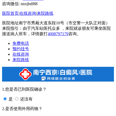
咨询微信:
nnxjbdf88
医院首页
|
在线咨询
|
来院路线
医院地址南宁市秀厢大道东段10号（市交警一大队正对面）
来院指引：由于汽车站医托众多 ，来院就诊朋友可乘坐医院
接送病人班车，详情拨打
4008797179
咨询。
免费电话
预约挂号
在线咨询
来院路线
1.您是否已到医院确诊？
是
还没有
2.是否使用外用药物？