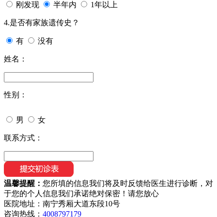
刚发现
半年内
1年以上
4.是否有家族遗传史？
有
没有
姓名：
性别：
男
女
联系方式：
温馨提醒：
您所填的信息我们将及时反馈给医生进行诊断，对
于您的个人信息我们承诺绝对保密！请您放心
医院地址：南宁秀厢大道东段10号
咨询热线：
4008797179