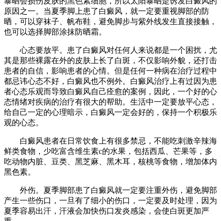
暴晒会损伤皮肤的黑色素细胞，所以太阳暴晒是诱发白癜风的
原因之一。当夏季脚上患了白癜风，就一定要重视脚部的防
晒，可以穿袜子、帆布鞋，避免脚步与紫外线发生直接接触，
也可以选择脚部涂抹防晒霜。
心态要放平。患了白癜风对任何人来说都是一个困扰，尤
其是那些裸露在外的皮肤上长了白斑，不仅影响外貌，还打击
患者的自信，影响患者的心情。但是任何一种病在治疗过程中
都忌讳心态不好，白癜风也不例外。白癜风治疗上有过因为患
者心态乐观而导致白癜风自己痊愈的案例，因此，一个好的心
态情绪对疾病的治疗有很大的帮助。生活中一定要放平心态，
给自己一定的心理暗示，白癜风一定会好的，保持一个积极乐
观的心态。
白癜风患者在日常饮食上有很多禁忌，不能吃刺激辛辣海
鲜类食物，少吃富含维生素c的水果，包括西瓜、芒果等，多
吃动物内脏、豆类、黑芝麻、黑木耳，核桃等食物，增加体内
黑色素。
外伤。夏季脚部患了白癜风就一定要注重外伤，避免脚部
产生一些伤口，一旦有了细小的伤口，一定要及时处理，因为
夏季容易出汗，汗液会加快伤口发炎感染，会使白斑更加严