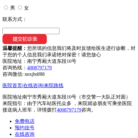
男
女
联系方式：
温馨提醒：
您所填的信息我们将及时反馈给医生进行诊断，对
于您的个人信息我们承诺绝对保密！请您放心
医院地址：南宁秀厢大道东段10号
咨询热线：
4008797179
咨询微信:
nnxjbdf88
医院首页
|
在线咨询
|
来院路线
医院地址南宁市秀厢大道东段10号（市交警一大队正对面）
来院指引：由于汽车站医托众多 ，来院就诊朋友可乘坐医院
接送病人班车，详情拨打
4008797179
咨询。
免费电话
预约挂号
在线咨询