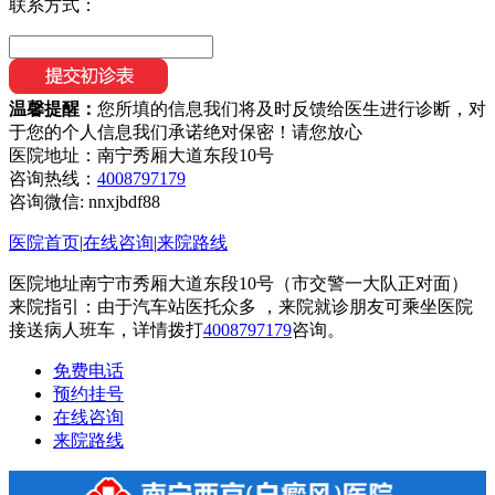
联系方式：
温馨提醒：
您所填的信息我们将及时反馈给医生进行诊断，对
于您的个人信息我们承诺绝对保密！请您放心
医院地址：南宁秀厢大道东段10号
咨询热线：
4008797179
咨询微信:
nnxjbdf88
医院首页
|
在线咨询
|
来院路线
医院地址南宁市秀厢大道东段10号（市交警一大队正对面）
来院指引：由于汽车站医托众多 ，来院就诊朋友可乘坐医院
接送病人班车，详情拨打
4008797179
咨询。
免费电话
预约挂号
在线咨询
来院路线