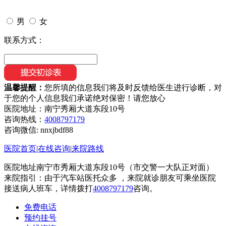
男
女
联系方式：
温馨提醒：
您所填的信息我们将及时反馈给医生进行诊断，对
于您的个人信息我们承诺绝对保密！请您放心
医院地址：南宁秀厢大道东段10号
咨询热线：
4008797179
咨询微信:
nnxjbdf88
医院首页
|
在线咨询
|
来院路线
医院地址南宁市秀厢大道东段10号（市交警一大队正对面）
来院指引：由于汽车站医托众多 ，来院就诊朋友可乘坐医院
接送病人班车，详情拨打
4008797179
咨询。
免费电话
预约挂号