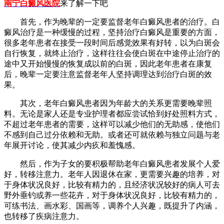
南宁白癜风医院
来了解一下吧
首先，作为晚辈的一定要监督老年白癜风患者的治疗。白
癜风治疗是一种缓慢的过程，坚持治疗白癜风是重要的方面，
很多老年患者在接受一段时间后感觉效果有好转，以为白斑会
自行恢复，就终止治疗，这样往往会使白斑在中途停止治疗的
途中又开始慢慢的恢复成以前的白斑，因此老年患者在康复
后，晚辈一定要注意监督老年人坚持调理达到治疗白斑的效
果。
其次，老年白癜风患者因为年龄大的关系更需要晚辈照
料。无论是家人还是专业护理者都应尝试恰到好处照料方式，
不超过老年患者的需要，这样可以减少他们的无助感，使他们
不感到自己过分依赖和无助。或者还可就依赖与独立问题与老
年展开讨论，使其减少内疚和羞愧感。
然后，作为子女的要积极帮助老年白癜风患者发展个人爱
好，转移注意力。老年人因退休在家，更需要兴趣的培养，对
于身体状况良好，比较有精力的，且经济状况较好的病人可去
野外垂钓或养一些花卉，对于身体状况良好，比较有精力的，
可练书法、画水彩、国画等，调养个人兴趣，既提升了内涵，
也转移了疾病注意力。